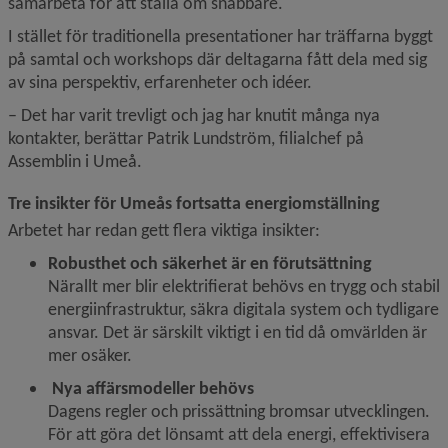
samarbeta för att ställa om snabbare.
I stället för traditionella presentationer har träffarna byggt 
på samtal och workshops där deltagarna fått dela med sig 
av sina perspektiv, erfarenheter och idéer.
– Det har varit trevligt och jag har knutit många nya 
kontakter, berättar Patrik Lundström, filialchef på 
Assemblin i Umeå. 
Tre insikter för Umeås fortsatta energiomställning
Arbetet har redan gett flera viktiga insikter:
Robusthet och säkerhet är en förutsättning
Närallt mer blir elektrifierat behövs en trygg och stabil 
energiinfrastruktur, säkra digitala system och tydligare 
ansvar. Det är särskilt viktigt i en tid då omvärlden är 
mer osäker.
 Nya affärsmodeller behövs
Dagens regler och prissättning bromsar utvecklingen. 
För att göra det lönsamt att dela energi, effektivisera 