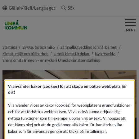
ll innehållet
Giälah/Kieli/Languages
Sök
MENY
nivå i brödsmulenavigeringen
nivå i bröds
Startsida
Bygga, bo och miljö
Samhällsutveckling och hållbarhet
nivå i brödsmulenavigeringen
nivå i brödsmulenavigeringen
nivå i brödsm
Klimat, miljö och hållbarhet
Umeå klimatfärdplan
Nyhetsarkiv
nivå i brödsmulenavige
Energiomställningen – en nyckel i Umeås klimatomställning
Vi använder kakor (cookies) för att skapa en bättre webbplats för
dig!
Vi använder vi oss av kakor (cookies) för webbplatsens grundfunktioner
och för att förbättra webbplatsen. Vi vill också kunna erbjuda dig
nyttiga funktioner som till exempel uppläsning av text. Vi hoppas att
det känns okej och att du godkänner alla kakor. Du kan ändra vilka
kakor som får användas genom att klicka på inställningar.