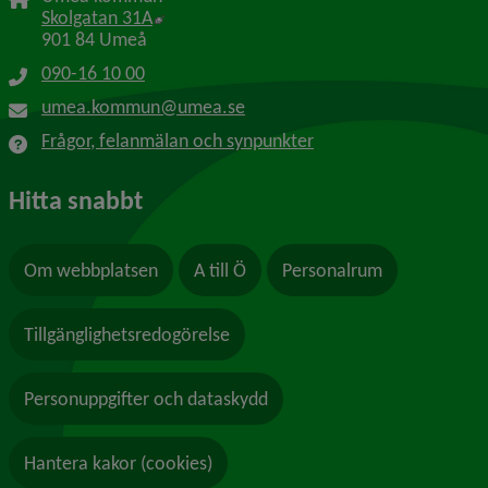
Länk till annan webbplats, öppnas i nytt f
Skolgatan 31A
901 84 Umeå
090-16 10 00
umea.kommun@umea.se
Frågor, felanmälan och synpunkter
Hitta snabbt
Om webbplatsen
A till Ö
Personalrum
Tillgänglighetsredogörelse
Personuppgifter och dataskydd
Hantera kakor (cookies)