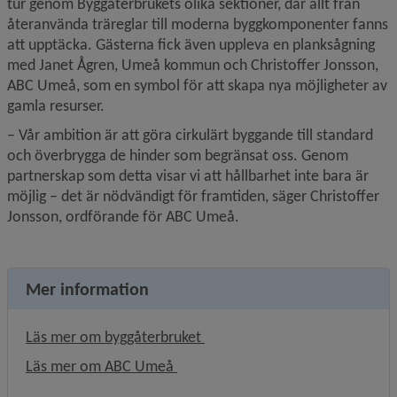
tur genom Byggåterbrukets olika sektioner, där allt från 
återanvända träreglar till moderna byggkomponenter fanns 
att upptäcka. Gästerna fick även uppleva en planksågning 
med Janet Ågren, Umeå kommun och Christoffer Jonsson, 
ABC Umeå, som en symbol för att skapa nya möjligheter av 
gamla resurser.
– Vår ambition är att göra cirkulärt byggande till standard 
och överbrygga de hinder som begränsat oss. Genom 
partnerskap som detta visar vi att hållbarhet inte bara är 
möjlig – det är nödvändigt för framtiden, säger Christoffer 
Jonsson, ordförande för ABC Umeå.
Mer information
Öppnas i nytt fönster.
Läs mer om byggåterbruket 
Länk till annan webbplats, öppnas i
Läs mer om ABC Umeå 