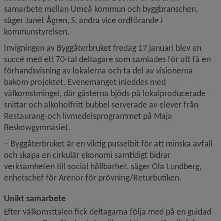
samarbete mellan Umeå kommun och byggbranschen, 
säger Janet Ågren, S, andra vice ordförande i 
kommunstyrelsen.
Invigningen av Byggåterbruket fredag 17 januari blev en 
succé med ett 70-tal deltagare som samlades för att få en 
förhandsvisning av lokalerna och ta del av visionerna 
bakom projektet. Evenemanget inleddes med 
välkomstmingel, där gästerna bjöds på lokalproducerade 
snittar och alkoholfritt bubbel serverade av elever från 
Restaurang-och livmedelsprogrammet på Maja 
Beskowgymnasiet.
– Byggåterbruket är en viktig pusselbit för att minska avfall 
och skapa en cirkulär ekonomi samtidigt bidrar 
verksamheten till social hållbarhet, säger Ola Lundberg, 
enhetschef för Arenor för prövning/Returbutiken.
Unikt samarbete
Efter välkomsttalen fick deltagarna följa med på en guidad 