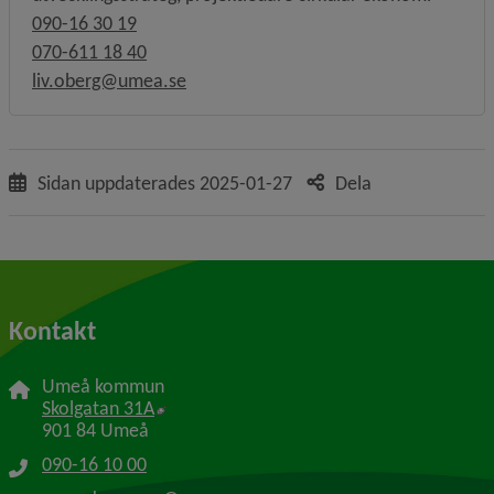
090-16 30 19
070-611 18 40
liv.oberg@umea.se
Sidan uppdaterades
2025-01-27
Dela
Kontakt
Umeå kommun
Länk till annan webbplats, öppnas i nytt f
Skolgatan 31A
901 84 Umeå
090-16 10 00