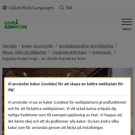
ll innehållet
Giälah/Kieli/Languages
Sök
MENY
nivå i brödsmulenavigeringen
nivå i bröds
Startsida
Bygga, bo och miljö
Samhällsutveckling och hållbarhet
nivå i brödsmulenavigeringen
nivå i brödsmulenavigeringen
nivå i brödsm
Klimat, miljö och hållbarhet
Umeå klimatfärdplan
Nyhetsarkiv
nivå i brödsmulenavigeringen
Byggåterbruket invigt – en cirkulär framtid tar form
Vi använder kakor (cookies) för att skapa en bättre webbplats för
dig!
Vi använder vi oss av kakor (cookies) för webbplatsens grundfunktioner
och för att förbättra webbplatsen. Vi vill också kunna erbjuda dig
nyttiga funktioner som till exempel uppläsning av text. Vi hoppas att
det känns okej och att du godkänner alla kakor. Du kan ändra vilka
kakor som får användas genom att klicka på inställningar.