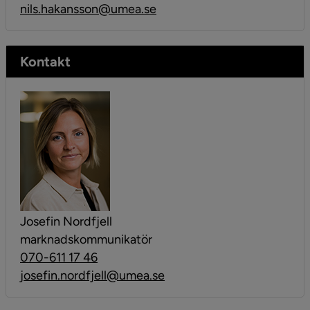
nils.hakansson@umea.se
Kontakt
Josefin Nordfjell
marknadskommunikatör
070-611 17 46
josefin.nordfjell@umea.se