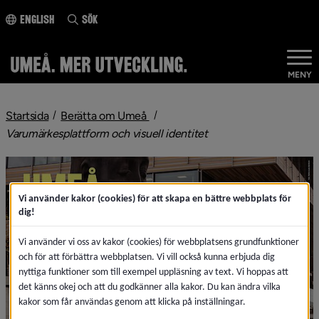
ll innehållet
English
Sök
MENY
nivå i brödsmulenavigeringen
Startsida
Berätta om Umeå
nivå i brödsmulenavige
Varumärkesplattform och visuell identitet
Vi använder kakor (cookies) för att skapa en bättre webbplats för
dig!
Vi använder vi oss av kakor (cookies) för webbplatsens grundfunktioner
och för att förbättra webbplatsen. Vi vill också kunna erbjuda dig
nyttiga funktioner som till exempel uppläsning av text. Vi hoppas att
det känns okej och att du godkänner alla kakor. Du kan ändra vilka
kakor som får användas genom att klicka på inställningar.