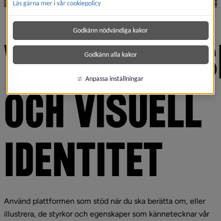
Läs gärna mer i vår cookiepolicy
Godkänn nödvändiga kakor
VARUMÄRKES
Godkänn alla kakor
Anpassa inställningar
OCH VISUELL 
IDENTITET
Använd plattformen som stöd när du ska berätta om, eller 
illustrera, de styrkor och egenskaper som kännetecknar vår 