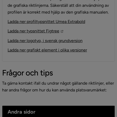
de grafiska riktlinjerna. Säkerställ att din användning av 
profilen är korrekt med hjälp av den grafiska manualen.
, 158.2 kB.
Ladda ner profiltypsnittet Umea Extrabold
Länk till annan webbplats, öpp
Ladda ner typsnittet Figtree
, 1.7 MB.
Ladda ner logotyp, i svensk grundversion
, 12.3 MB.
Ladda ner grafiskt element i olika versioner
Frågor och tips
Ta gärna kontakt ifall du undrar något gällande riktlinjer, eller 
har andra frågor om hur du kan använda platsvarumärket:
Andra sidor