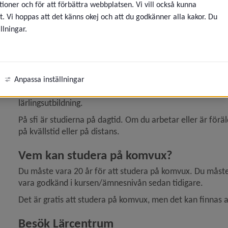
ioner och för att förbättra webbplatsen. Vi vill också kunna
t. Vi hoppas att det känns okej och att du godkänner alla kakor. Du
Olika sätt att studera på
llningar.
Studierna på komvux kan se ut på olika sätt. Du kan välja att
ny för Utbildningar och skolor
klassrum eller att studera på distans. Vissa kurser/ämnesni
det är viktigt att du kollar i utbudet för att se om din öns
på distans väljer du själv när på dygnet du vill studera.
Anpassa inställningar
Du kan även läsa en yrkes­utbildning på komvux. Yrkesutbi
lärlingsutbildning.
På sfi är studierna på dagtid. Om du arbetar eller är för
på kvällstid eller på distans.
Vem kan studera på komvux?
Du måste vara 20 år för att studera på komvux. Du måste o
vara godkänd i kursen/ämnesnivån sedan tidigare.
Det är gratis att studera på komvux, men det kan finnas av
Besök Lärcentrum