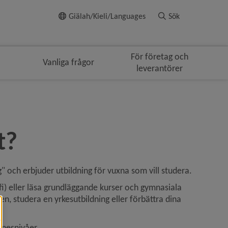
Till innehållet
Giälah/Kieli/Languages
Sök
För företag och
Vanliga frågor
leverantörer
t?
 och erbjuder utbildning för vuxna som vill studera.
fi) eller läsa grundläggande kurser och gymnasiala 
, studera en yrkesutbildning eller förbättra dina 
mnesnivåer.