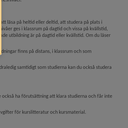
 läsa på heltid eller deltid, att studera på plats i 
våer ges i klassrum på dagtid och vissa på kvällstid, 
kade utbildning är på dagtid eller kvällstid. Om du läser 
ldningar finns på distans, i klassrum och som 
äldraledig samtidigt som studierna kan du också studera 
ckså ha förutsättning att klara studierna och får inte 
gifter för kurslitteratur och kursmaterial.