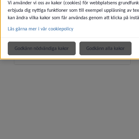
Vi använder vi oss av kakor (cookies) för webbplatsens grundfunkt
Studie- och yrkesvägledning
erbjuda dig nyttiga funktioner som till exempel uppläsning av tex
kan ändra vilka kakor som får användas genom att klicka på instä
Utbildningar och skolor
Underme
Läs gärna mer i vår cookiepolicy
Validering
Godkänn nödvändiga kakor
Godkänn alla kakor
Överklagan