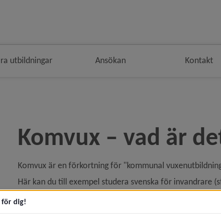
ra utbildningar
Ansökan
Kontakt
 brödsmulenavigeringen
Komvux – vad är de
Komvux är en förkortning för "kommunal vuxenutbildning"
Här kan du till exempel studera svenska för invandrare (s
ämnesnivåer. Du kan studera för att få en gymnasieexamen
för dig!
kunskaper i vissa ämnen.
På komvux finns både teoretiska och praktiska kurser/ä