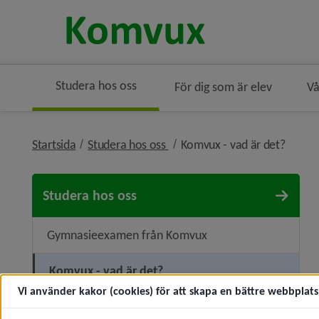
Studera hos oss
För dig som är elev
Vå
nivå i brödsmulenavigeringen
nivå i
Startsida
Studera hos oss
Komvux - vad är det?
Studera hos oss
Gymnasieexamen från Komvux
Komvux - vad är det?
Vi använder kakor (cookies) för att skapa en bättre webbplats 
Prövning