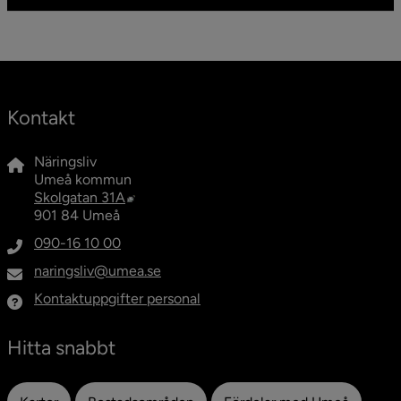
Kontakt
Näringsliv
Umeå kommun
Länk till annan webbplats, öppnas i nytt fö
Skolgatan 31A
901 84 Umeå
090-16 10 00
naringsliv@umea.se
Kontaktuppgifter personal
Hitta snabbt