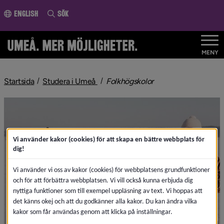
ll innehållet
English
Sök
MENY
nivå i brödsmulenavigeringen
nivå i brödsmulenav
Startsida
Studera i Umeå
Folkhögskolor
Vi använder kakor (cookies) för att skapa en bättre webbplats för
dig!
Vi använder vi oss av kakor (cookies) för webbplatsens grundfunktioner
och för att förbättra webbplatsen. Vi vill också kunna erbjuda dig
nyttiga funktioner som till exempel uppläsning av text. Vi hoppas att
det känns okej och att du godkänner alla kakor. Du kan ändra vilka
kakor som får användas genom att klicka på inställningar.