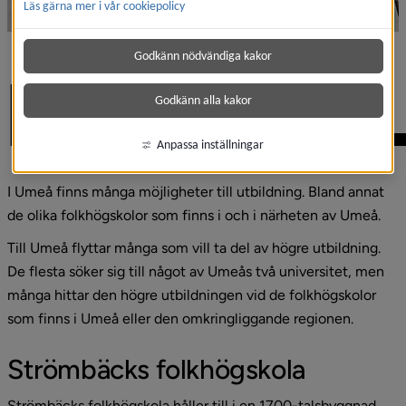
Läs gärna mer i vår cookiepolicy
Godkänn nödvändiga kakor
FOLKHÖGSKO
Godkänn alla kakor
Anpassa inställningar
I Umeå finns många möjligheter till utbildning. Bland annat 
de olika folkhögskolor som finns i och i närheten av Umeå.
Till Umeå flyttar många som vill ta del av högre utbildning. 
De flesta söker sig till något av Umeås två universitet, men 
många hittar den högre utbildningen vid de folkhögskolor 
som finns i Umeå eller den omkringliggande regionen.
Strömbäcks folkhögskola
Strömbäcks folkhögskola håller till i en 1700-talsbyggnad 