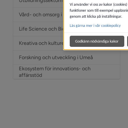
Utbildningssektorn i Umeå
Vi använder vi oss av kakor (cookies)
funktioner som till exempel uppläsni
Vård- och omsorg i Umeå
genom att klicka på inställningar.
Läs gärna mer i vår cookiepolicy
Life Science och Biotech i Umeå
Godkänn nödvändiga kakor
Kreativa och kulturella sektorn i Umeå
Forskning och utveckling i Umeå
Ekosystem för innovations- och
affärsstöd