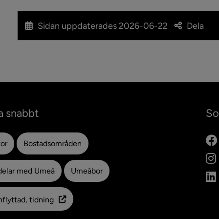
är hon...
Sidan uppdaterades
2026-06-22
Dela
a snabbt
So
tor
Bostadsområden
ytt fönster.
delar med Umeå
Umeåbor
flyttad, tidning