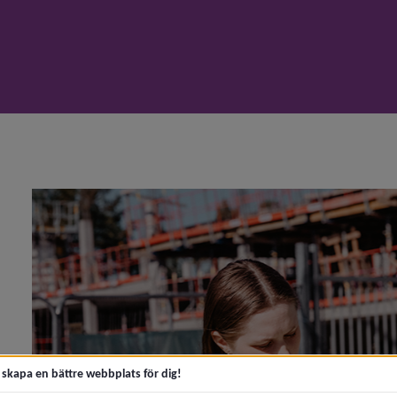
y för Hitta jobb i Umeå efter examen
t skapa en bättre webbplats för dig!