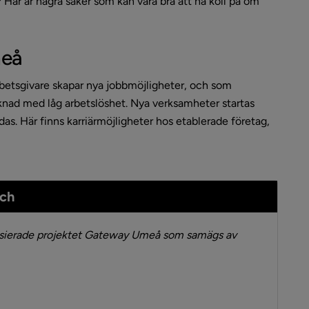
 Här är några saker som kan vara bra att ha koll på om 
meå
betsgivare skapar nya jobbmöjligheter, och som 
ad med låg arbetslöshet. Nya verksamheter startas 
as. Här finns karriärmöjligheter hos etablerade företag, 
sch
ansierade projektet Gateway Umeå som samägs av 