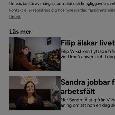
Umeås består av många stadsdelar och kringliggande samhä
kontakt eller registrera dig hos hyresvärdar, fastighetsmäkl
Umeå.
Läs mer
Filip älskar li
Filip Wikström flyttade frå
vid Umeå universitet. I da
av Umeås mest framgångsr
Sandra jobbar
arbetsfält
När Sandra Ålstig från Vilh
aning om att hon en dag sku
autonoma maskiner för månprojekt. Som forsknings- och 