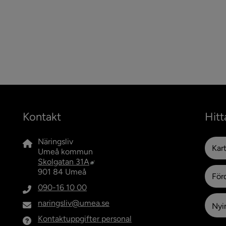
Kontakt
Hitt
Näringsliv
Kar
Umeå kommun
Länk till annan webbplats, öppnas i n
Skolgatan 31A
901 84 Umeå
För
090-16 10 00
naringsliv@umea.se
Nyin
Kontaktuppgifter personal