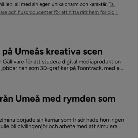
llen, all med sin egen unika charm och karaktär. 
Ta 
are och husproducenter för att hitta rätt hem för dig i 
vet på Umeås kreativa scen
n Gällivare för att studera digital mediaproduktion
g jobbar han som 3D-grafiker på Toontrack, med en
ika exportprodukter.
 från Umeå med rymden som
elmina började sin karriär som frisör hade hon ingen
lle bli civilingenjör och arbeta med att simulera
utvecklingsingenjör