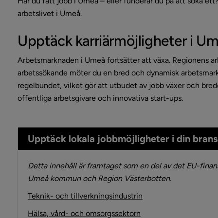
Har du fått jobb i Umeå – eller funderar du på att söka ett?
arbetslivet i Umeå.
Upptäck karriärmöjligheter i U
Arbetsmarknaden i Umeå fortsätter att växa. Regionens ar
arbetssökande möter du en bred och dynamisk arbetsmarkn
regelbundet, vilket gör att utbudet av jobb växer och bredd
offentliga arbetsgivare och innovativa start-ups.
Upptäck lokala jobbmöjligheter i din bran
Detta innehåll är framtaget som en del av det EU-fin
Umeå kommun och Region Västerbotten.
Teknik- och tillverkningsindustrin
Hälsa, vård- och omsorgssektorn