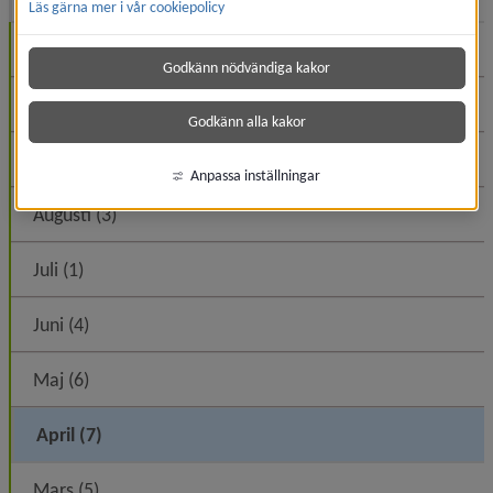
Läs gärna mer i vår cookiepolicy
December (1)
Godkänn nödvändiga kakor
November (1)
Godkänn alla kakor
September (1)
Anpassa inställningar
Augusti (3)
Juli (1)
Juni (4)
Maj (6)
April (7)
Mars (5)