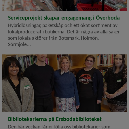
2023-04-28
Serviceprojekt skapar engagemang i Överboda
Hybridlösningar, paketskåp och ett ökat sortiment av
lokalproducerat i butikerna. Det är några av alla saker
som lokala aktörer från Botsmark, Holmön,
Sörmjöle...
2023-04-28
Bibliotekarierna på Ersbodabiblioteket
Den här veckan får ni följa oss bibliotekarier som