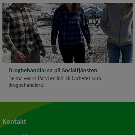
2023-04-04
Drogbehandlarna på Socialtjänsten
Denna vecka får vi en inblick i arbetet som
drogbehandlare.
Kontakt