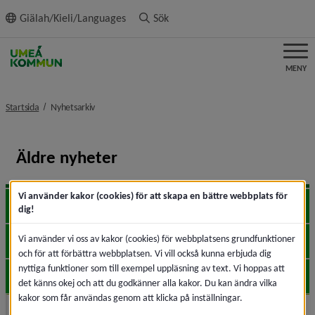
ll innehållet
Giälah/Kieli/Languages
Sök
MENY
nivå i brödsmulenavigeringen
Startsida
Nyhetsarkiv
Äldre nyheter
Vi använder kakor (cookies) för att skapa en bättre webbplats för
2026
Expa
dig!
Vi använder vi oss av kakor (cookies) för webbplatsens grundfunktioner
2025
Expa
och för att förbättra webbplatsen. Vi vill också kunna erbjuda dig
nyttiga funktioner som till exempel uppläsning av text. Vi hoppas att
2024
Expa
det känns okej och att du godkänner alla kakor. Du kan ändra vilka
kakor som får användas genom att klicka på inställningar.
2023
Expa