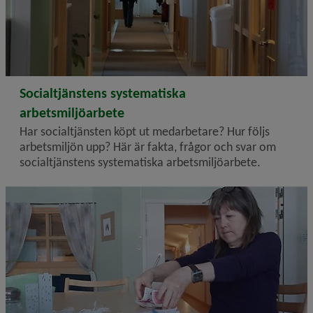
2023-04-19
Socialtjänstens systematiska
arbetsmiljöarbete
Har socialtjänsten köpt ut medarbetare? Hur följs
arbetsmiljön upp? Här är fakta, frågor och svar om
social­tjänstens systematiska arbetsmiljöarbete.