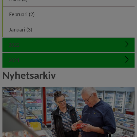
Februari (2)
Januari (3)
2022
Expa
2021
Expa
Nyhetsarkiv