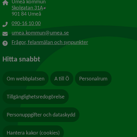
Umeå kommun
Länk till annan webbplats, öppnas i nytt f
Skolgatan 31A
901 84 Umeå
090-16 10 00
umea.kommun@umea.se
Frågor, felanmälan och synpunkter
Hitta snabbt
Om webbplatsen
A till Ö
Personalrum
Tillgänglighetsredogörelse
Personuppgifter och dataskydd
Hantera kakor (cookies)