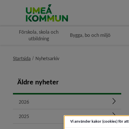
Förskola, skola och
Bygga, bo och miljö
utbildning
nivå i brödsmulenavigeringen
Startsida
Nyhetsarkiv
Äldre nyheter
2026
Expand
2025
Expand
Vi använder kakor (cookies) för at