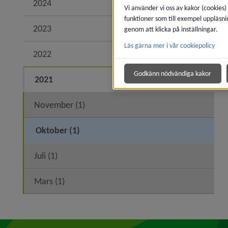
2024
Expand
Vi använder vi oss av kakor (cookies)
funktioner som till exempel uppläsni
2023
Expand
genom att klicka på inställningar.
Läs gärna mer i vår cookiepolicy
2022
Expand
Godkänn nödvändiga kakor
2021
Expand
November (1)
Oktober (1)
Juli (1)
Mars (1)