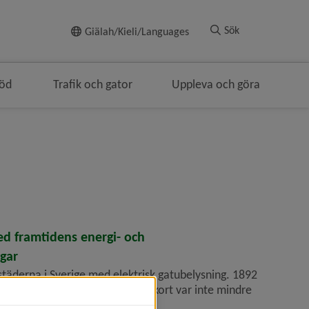
Till innehållet
Sök
Giälah/Kieli/Languages
töd
Trafik och gator
Uppleva och göra
d framtidens energi- och
gar
täderna i Sverige med elektrisk gatubelysning. 1892
pan i Rådhusklockan och inom kort var inte mindre