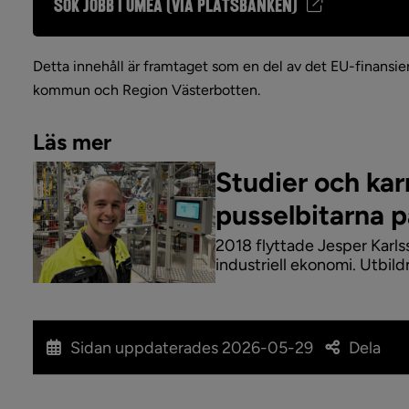
Sök jobb i Umeå (via platsbanken)
Detta innehåll är framtaget som en del av det EU-finan
kommun och Region Västerbotten.
Läs mer
Studier och karr
pusselbitarna p
2018 flyttade Jesper Karlsso
industriell ekonomi. Utbil
han behövde för att snabbt k
V...
Sidan uppdaterades
2026-05-29
Dela