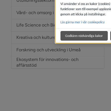
Utbildningssektorn i Umeå
Vi använder vi oss av kakor (cookies)
funktioner som till exempel uppläsni
Vård- och omsorg i Umeå
genom att klicka på inställningar.
Läs gärna mer i vår cookiepolicy
Life Science och Biotech i Umeå
Godkänn nödvändiga kakor
Kreativa och kulturella sektorn i Umeå
Forskning och utveckling i Umeå
Ekosystem för innovations- och
affärsstöd