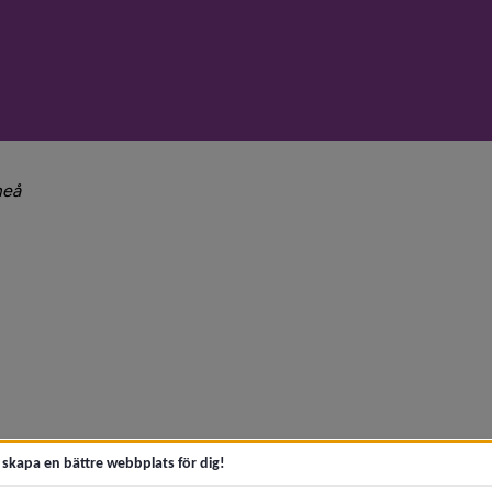
nivå i brödsmulenavigeringen
meå
y för Hitta jobb i Umeå efter examen
t skapa en bättre webbplats för dig!