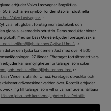
ivare erbjuder Volvo Lastvagnar långsiktiga 
r 50 år och är en symbol för den stabila industriella 
Länk till annan webbplats, öppnas i nyt
r hos Volvo Lastvagnar.
ytiva är ett globalt företag inom bioteknik och 
en globala läkemedelsindustrin. Deras produkter bidrar 
ljs globalt. Med sin bas i Umeå erbjuder företaget säkra 
Länk till annan we
- och karriärmöjligheter hos Cytiva i Umeå.
 en del av den tyska koncernen Jost med över 4 500 
nsanläggningar i 27 länder. Företaget fortsätter att vara 
h erbjuder karriärmöjligheter för talanger som söker 
Länk till annan webb
 om jobb- och karriärmöjligheter hos Jost.
d bas i Vindeln, utanför Umeå. Företaget utvecklar och 
ktiviserar grävmaskiner världen över. Rototilt erbjuder 
tveckling till talanger som vill driva framtidens hållbara 
Länk till annan
 
Läs om jobb- och karriärmöjligheter hos Rototilt
.