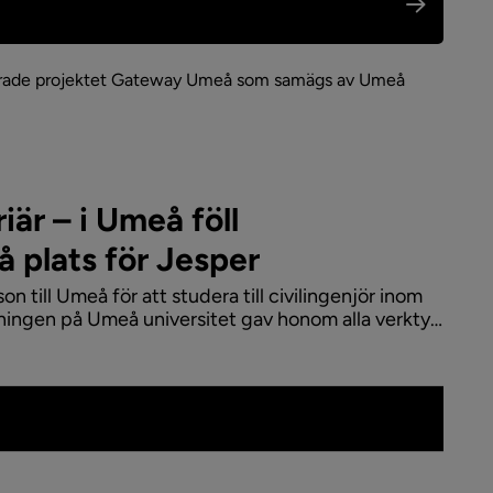
sierade projektet Gateway Umeå som samägs av Umeå 
iär – i Umeå föll
å plats för Jesper
n till Umeå för att studera till civilingenjör inom
dningen på Umeå universitet gav honom alla verktyg
liva in i arbetslivet. I dag är han dataanalytiker på