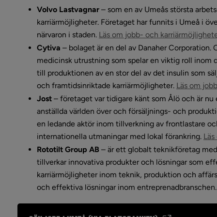
Volvo Lastvagnar
– s
om en av Umeås största arbetsg
karriärmöjligheter. Företaget har funnits i Umeå i öve
närvaron i staden. 
Läs om jobb- och karriärmöjlighete
Cytiva
– b
olaget är en del av Danaher Corporation. C
medicinsk utrustning som spelar en viktig roll inom d
till produktionen av en stor del av det insulin som sä
och framtidsinriktade karriärmöjligheter. 
Läs om jobb
Jost
– f
öretaget var tidigare känt som Ålö och är nu
anställda världen över och försäljnings- och produktio
en ledande aktör inom tillverkning av frontlastare oc
internationella utmaningar med lokal förankring. 
Läs
Rototilt Group AB
 – är ett globalt teknikföretag me
tillverkar innovativa produkter och lösningar som effe
karriärmöjligheter inom teknik, produktion och affärsu
och effektiva lösningar inom entreprenadbranschen.