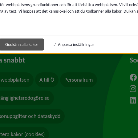
 för webbplatsens grundfunktioner och för att förbättra webbplatsen. Vi vill ocks
ng av text. Vi hoppas att det känns okej och att du godkänner alla kakor. Du kan
Godkänn alla kakor
Anpassa inställningar
a snabbt
So
webbplatsen
A till Ö
Personalrum
ytt fönster.
lgänglighetsredogörelse
sonuppgifter och dataskydd
tera kakor (cookies)