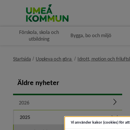
Förskola, skola och
Bygga, bo och miljö
utbildning
nivå i brödsmulenavigeringe
Startsida
Uppleva och göra
Idrott, motion och frilufts
Äldre nyheter
2026
Expand
2025
Expand
Vi använder kakor (cookies) för at