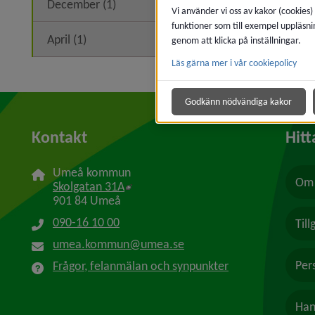
December (1)
Vi använder vi oss av kakor (cookies)
funktioner som till exempel uppläsni
April (1)
genom att klicka på inställningar.
Läs gärna mer i vår cookiepolicy
Godkänn nödvändiga kakor
Kontakt
Hitt
Umeå kommun
Om 
Länk till annan webbplats, öppnas i n
Skolgatan 31A
901 84 Umeå
090-16 10 00
Til
umea.kommun@umea.se
Per
Frågor, felanmälan och synpunkter
Han