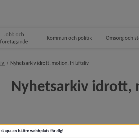
Jobb och
Kommun och politik
Omsorg och s
företagande
n
nivå i brödsmulenavigeringen
nivå i brödsmulenavige
liv
Nyhetsarkiv idrott, motion, friluftsliv
Nyhetsarkiv idrott, m
era
era
t skapa en bättre webbplats för dig!