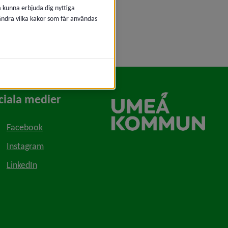
å kunna erbjuda dig nyttiga
 ändra vilka kakor som får användas
ciala medier
Facebook
Instagram
LinkedIn