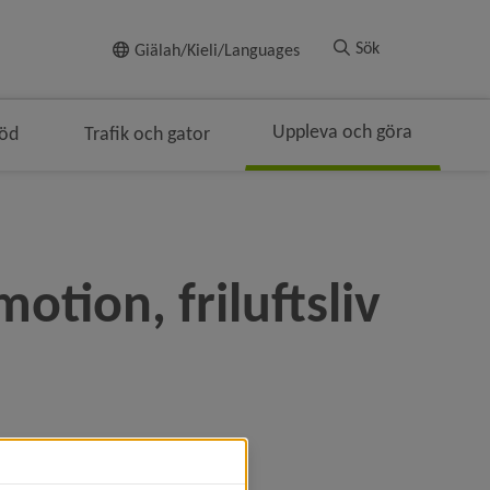
Till innehållet
Sök
Giälah/Kieli/Languages
Uppleva och göra
töd
Trafik och gator
ringen
otion, friluftsliv