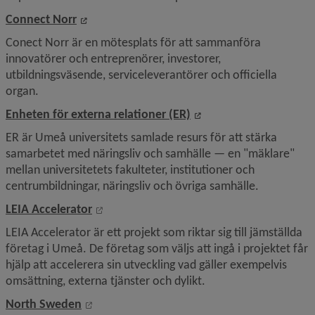
Länk till annan webbplats, öppnas i nytt fö
Connect Norr
Conect Norr är en mötesplats för att sammanföra 
innovatörer och entreprenörer, investorer, 
utbildningsväsende, serviceleverantörer och officiella 
organ.
Länk till annan webbpl
Enheten för externa relationer (ER)
ER är Umeå universitets samlade resurs för att stärka 
samarbetet med näringsliv och samhälle — en "mäklare" 
mellan universitetets fakulteter, institutioner och 
centrumbildningar, näringsliv och övriga samhälle.
Länk till annan webbplats, öppnas i nytt fö
LEIA Accelerator
LEIA Accelerator är ett projekt som riktar sig till jämställda 
företag i Umeå. De företag som väljs att ingå i projektet får 
hjälp att accelerera sin utveckling vad gäller exempelvis 
omsättning, externa tjänster och dylikt.
Länk till annan webbplats, öppnas i nytt föns
North Sweden