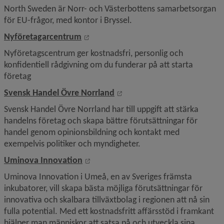
North Sweden är Norr- och Västerbottens samarbetsorgan 
för EU-frågor, med kontor i Bryssel.
Länk till annan webbplats, öppnas i ny
Nyföretagarcentrum
Nyföretagscentrum ger kostnadsfri, personlig och 
konfidentiell rådgivning om du funderar på att starta 
företag
Länk till annan webbplats, öp
Svensk Handel Övre Norrland
Svensk Handel Övre Norrland har till uppgift att stärka 
handelns företag och skapa bättre förutsättningar för 
handel genom opinionsbildning och kontakt med 
exempelvis politiker och myndigheter.
Länk till annan webbplats, öppnas i ny
Uminova Innovation
Uminova Innovation i Umeå, en av Sveriges främsta 
inkubatorer, vill skapa bästa möjliga förutsättningar för 
innovativa och skalbara tillväxtbolag i regionen att nå sin 
fulla potential. Med ett kostnadsfritt affärsstöd i framkant 
hjälper man människor att satsa på och utveckla sina 