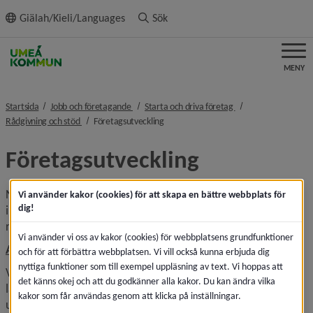
ll innehållet
Giälah/Kieli/Languages
Sök
MENY
nivå i brödsmulenavigeringen
nivå i brödsmulenavi
Startsida
Jobb och företagande
Starta och driva företag
nivå i brödsmulenavigeringen
nivå i brödsmulenavigeringen
Rådgivning och stöd
Företagsutveckling
Företagsutveckling
Nyföretagande, expansion eller produktutveckling? Export, 
Vi använder kakor (cookies) för att skapa en bättre webbplats för
dig!
import eller nya kontakter? Behöver du hjälp eller 
rådgivning?
Vi använder vi oss av kakor (cookies) för webbplatsens grundfunktioner
Länk till annan webbplats, öppnas i n
ALMI Företagspartner
och för att förbättra webbplatsen. Vi vill också kunna erbjuda dig
nyttiga funktioner som till exempel uppläsning av text. Vi hoppas att
Vill du bygga ett företag som är lönsamt, växande och 
det känns okej och att du godkänner alla kakor. Du kan ändra vilka
långsiktigt hållbart? Vill du göra verklighet av din idé och 
kakor som får användas genom att klicka på inställningar.
utveckla en ny innovativ tjänst eller produkt? I så fall kan 