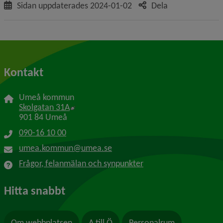
Sidan uppdaterades
2024-01-02
Dela
Kontakt
Umeå kommun
Länk till annan webbplats, öppnas i nytt f
Skolgatan 31A
901 84 Umeå
090-16 10 00
umea.kommun@umea.se
Frågor, felanmälan och synpunkter
Hitta snabbt
Om webbplatsen
A till Ö
Personalrum