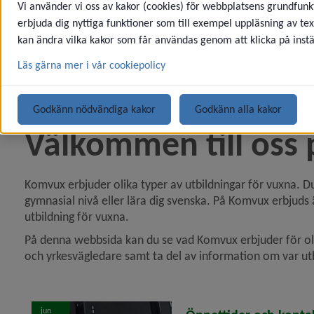
Vi använder vi oss av kakor (cookies) för webbplatsens grundfunkt
erbjuda dig nyttiga funktioner som till exempel uppläsning av tex
kan ändra vilka kakor som får användas genom att klicka på instä
Läs gärna mer i vår cookiepolicy
Godkänn nödvändiga kakor
Godkänn alla kakor
Välkommen till oss
Komvux erbjuder olika typer av utbildningar för vuxna. D
gymnasial nivå eller lära dig svenska. På Komvux erbjuds 
utbildning för vuxna.
På denna webbsida kan du se vad Komvux erbjuder för olik
och yrkesvägledare samt ta del av information om var utb
jun
2026-06-18