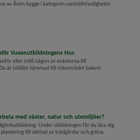
nare av Årets bygge i kategorin samhälls­fastigheter.
nför Vuxenutbildningens Hus
anför eller intill någon av entréerna till
Du är istället hänvisad till rökområdet bakom
beta med växter, natur och utemiljöer?
ädgårdsutbildning. Under utbildningen får du lära dig
 plantering till skötsel av trädgårdar och gröna