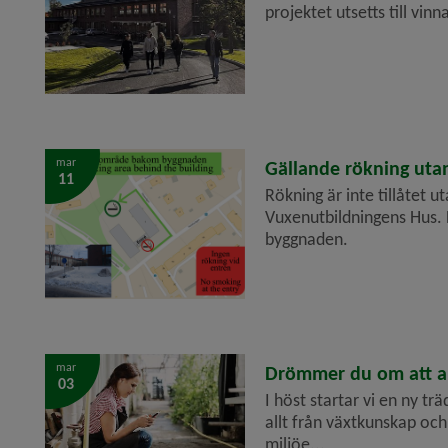
projektet utsetts till vin
mar
2026-03-11
Gällande rökning uta
11
Rökning är inte tillåtet ut
Vuxenutbildningens Hus. 
byggnaden.
mar
2026-03-03
Drömmer du om att ar
03
I höst startar vi en ny tr
allt från växtkunskap och
miljöe...