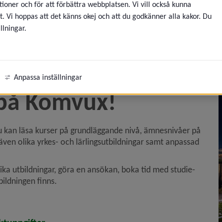
ioner och för att förbättra webbplatsen. Vi vill också kunna
t. Vi hoppas att det känns okej och att du godkänner alla kakor. Du
llningar.
Anpassa inställningar
 på Komvux!
u kan läsa kurser på grundläggande nivå, ämnesnivåer på 
även olika yrkes- och lärlingsutbildningar samt anpassad 
a utbildningar, göra en ansökan, boka tid med studie- 
ildningen finns.