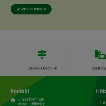
LÄS MER OM KOMVUX
Studievägledning
Kursutb
Kontakt
Hitt
Umeå kommun
Prö
Vuxenutbildning