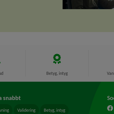
ud
Betyg, intyg
Van
a snabbt
So
vning
Validering
Betyg, intyg