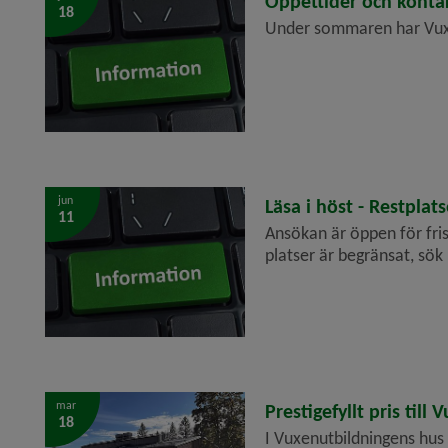
Öppettider och konta
18
Under sommaren har Vuxe
jun
2026-06-11
Läsa i höst - Restplats
11
Ansökan är öppen för fri
platser är begränsat, sök
mar
2026-03-18
Prestigefyllt pris til
18
I Vuxenutbildningens hus