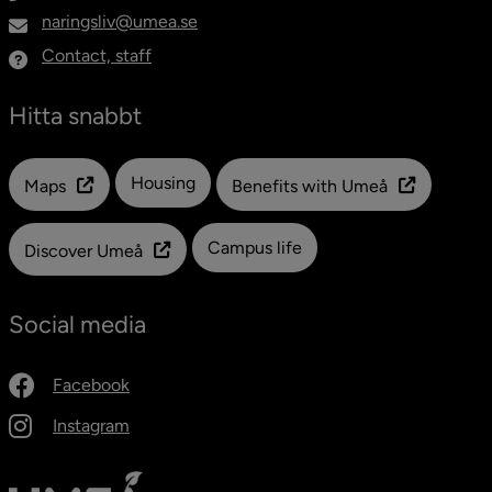
naringsliv@umea.se
Contact, staff
Hitta snabbt
Länk till en annan webbplats
Housing
Maps
Benefits with Umeå
Campus life
Discover Umeå
Social media
Facebook
Instagram