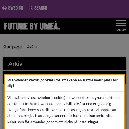
o page content
Swedish
Search
MENY
nivå i brödsmulenavigeringen
Startpage
Arkiv
Arkiv
2026
Und
Vi använder kakor (cookies) för att skapa en bättre webbplats för
dig!
2025
Und
Vi använder vi oss av kakor (cookies) för webbplatsens grundfunktioner
och för att förbättra webbplatsen. Vi vill också kunna erbjuda dig
December (3)
nyttiga funktioner som till exempel uppläsning av text. Vi hoppas att
det känns okej och att du godkänner alla kakor. Du kan ändra vilka
November (1)
kakor som får användas genom att klicka på inställningar.