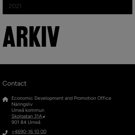
2021
Und
ARKIV
Contact
Economic Development and Promotion Office
Näringsliv
Umeå kommun
External link, opens in new window.
Skolgatan 31A
901 84 Umeå
+4690-16 10 00