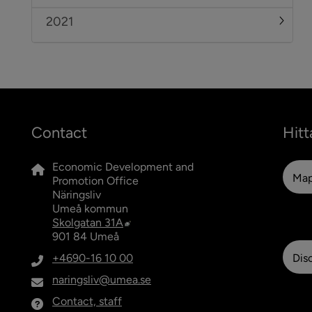
2021
Under
Contact
Hitt
Economic Development and 
Ma
Promotion Office
Näringsliv
Umeå kommun
External link, opens in new window.
Skolgatan 31A
901 84 Umeå
+4690-16 10 00
Dis
naringsliv@umea.se
Contact, staff