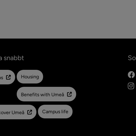
meny för 2021
a snabbt
So
Länk till en annan webbplats
Housing
ps
Benefits with Umeå
Campus life
cover Umeå