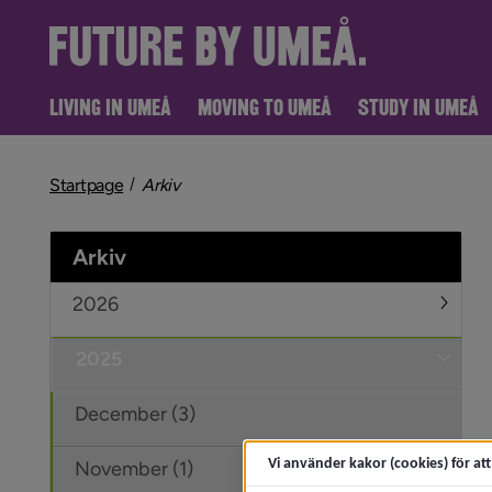
LIVING IN UMEÅ
MOVING TO UMEÅ
STUDY IN UMEÅ
nivå i brödsmulenavigeringen
Startpage
Arkiv
Arkiv
2026
Under
2025
Under
December (3)
Vi använder kakor (cookies) för at
November (1)