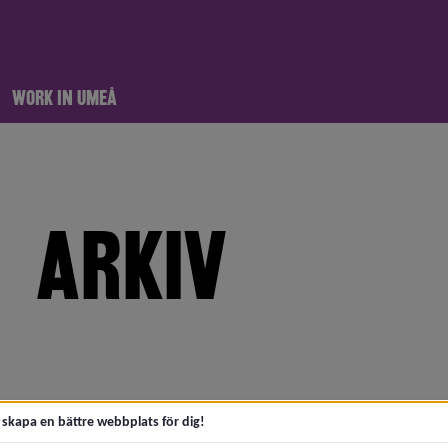
WORK IN UMEÅ
ARKIV
meny för 2026
meny för 2025
t skapa en bättre webbplats för dig!