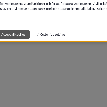
 för webbplatsens grundfunktioner och för att förbättra webbplatsen. Vi vill ocks
ng av text. Vi hoppas att det känns okej och att du godkänner alla kakor. Du kan
Accept all cookies
Customize settings
meny för 2024
meny för 2023
meny för 2022