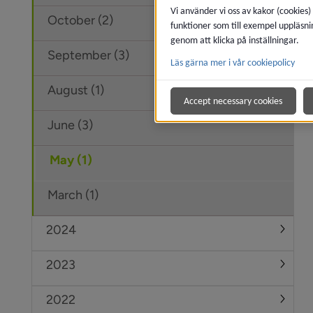
Vi använder vi oss av kakor (cookies)
October (2)
funktioner som till exempel uppläsni
genom att klicka på inställningar.
September (3)
Läs gärna mer i vår cookiepolicy
August (1)
Accept necessary cookies
June (3)
May (1)
March (1)
2024
Under
2023
Under
2022
Under