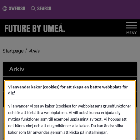
o page content
Swedish
Search
MENY
nivå i brödsmulenavigeringen
Startpage
Arkiv
Arkiv
2026
Und
Vi använder kakor (cookies) för att skapa en bättre webbplats för
dig!
2025
Und
Vi använder vi oss av kakor (cookies) för webbplatsens grundfunktioner
och för att förbättra webbplatsen. Vi vill också kunna erbjuda dig
2024
Und
nyttiga funktioner som till exempel uppläsning av text. Vi hoppas att
det känns okej och att du godkänner alla kakor. Du kan ändra vilka
December (1)
kakor som får användas genom att klicka på inställningar.