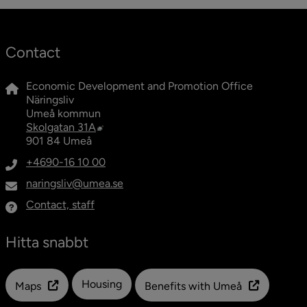
Contact
Economic Development and Promotion Office
Näringsliv
Umeå kommun
External link, opens in new window.
Skolgatan 31A
901 84 Umeå
+4690-16 10 00
naringsliv@umea.se
Contact, staff
Hitta snabbt
Länk till en annan webbplats
Housing
Maps
Benefits with Umeå