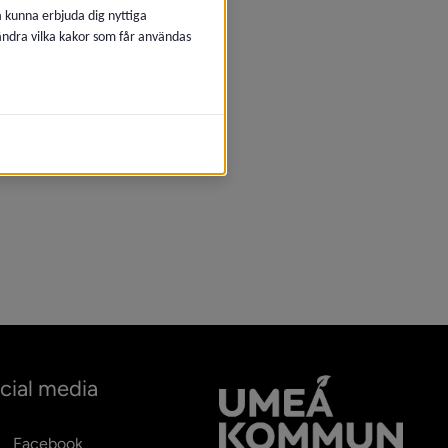
å kunna erbjuda dig nyttiga
 ändra vilka kakor som får användas
cial media
Facebook