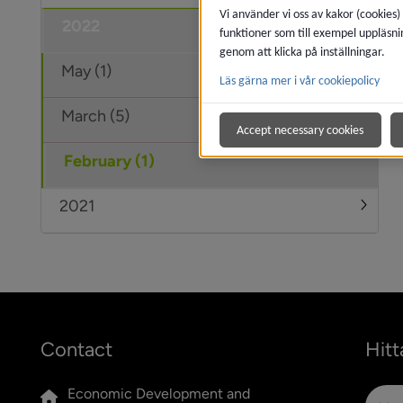
Vi använder vi oss av kakor (cookies)
2022
Under
funktioner som till exempel uppläsni
genom att klicka på inställningar.
May (1)
Läs gärna mer i vår cookiepolicy
March (5)
Accept necessary cookies
February (1)
2021
Under
Contact
Hitt
Economic Development and 