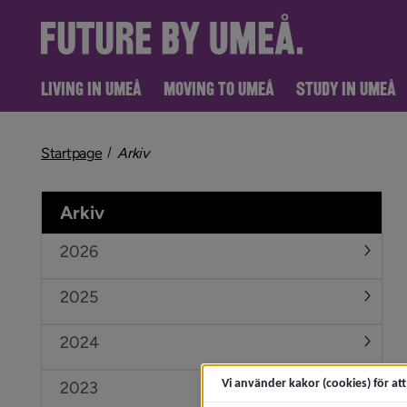
LIVING IN UMEÅ
MOVING TO UMEÅ
STUDY IN UMEÅ
nivå i brödsmulenavigeringen
Startpage
Arkiv
Arkiv
2026
Under
2025
Under
2024
Under
Vi använder kakor (cookies) för at
2023
Under