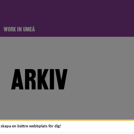
WORK IN UMEÅ
ARKIV
meny för 2026
meny för 2025
meny för 2024
t skapa en bättre webbplats för dig!
meny för 2023