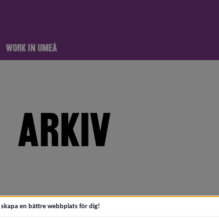
WORK IN UMEÅ
ARKIV
meny för 2026
meny för 2025
meny för 2024
t skapa en bättre webbplats för dig!
meny för 2023