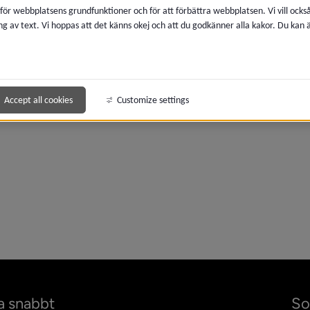
 för webbplatsens grundfunktioner och för att förbättra webbplatsen. Vi vill ocks
meny för 2022
ng av text. Vi hoppas att det känns okej och att du godkänner alla kakor. Du kan
meny för 2021
Accept all cookies
Customize settings
a snabbt
So