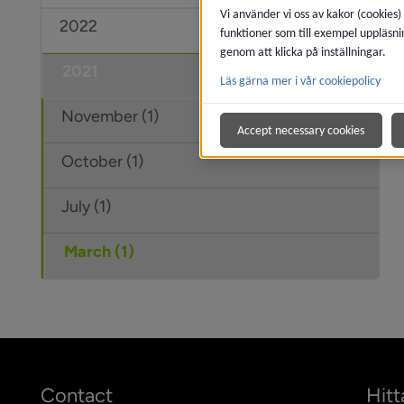
Vi använder vi oss av kakor (cookies)
2022
Under
funktioner som till exempel uppläsni
genom att klicka på inställningar.
2021
Under
Läs gärna mer i vår cookiepolicy
November (1)
Accept necessary cookies
October (1)
July (1)
March (1)
Contact
Hitt