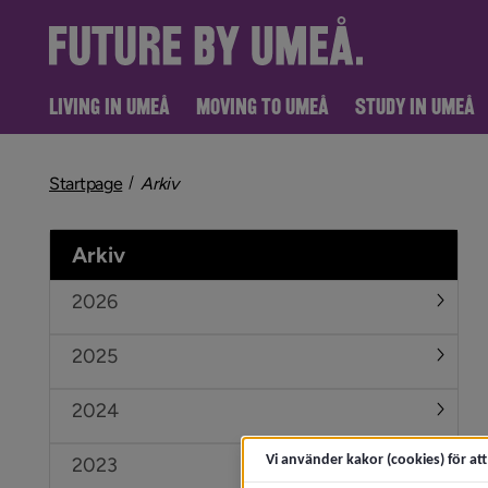
LIVING IN UMEÅ
MOVING TO UMEÅ
STUDY IN UMEÅ
nivå i brödsmulenavigeringen
Startpage
Arkiv
Arkiv
2026
Under
2025
Under
2024
Under
Vi använder kakor (cookies) för at
2023
Under